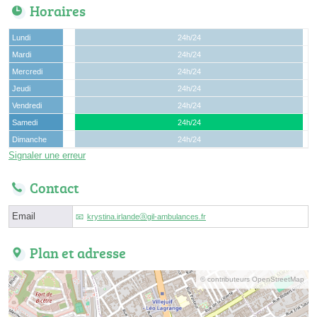
Horaires
Lundi
24h/24
Mardi
24h/24
Mercredi
24h/24
Jeudi
24h/24
Vendredi
24h/24
Samedi
24h/24
Dimanche
24h/24
Signaler une erreur
Contact
Email
krystina.irlandeⓐgil-ambulances.fr
Plan et adresse
© contributeurs OpenStreetMap