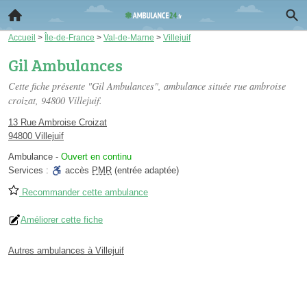
Accueil
>
Île-de-France
>
Val-de-Marne
>
Villejuif
Gil Ambulances
Cette fiche présente "Gil Ambulances", ambulance située
rue ambroise
croizat
, 94800 Villejuif.
13 Rue Ambroise Croizat
94800 Villejuif
Ambulance
-
Ouvert en continu
Services :
accès
PMR
(entrée adaptée)
Recommander cette ambulance
Améliorer cette fiche
Autres ambulances à Villejuif