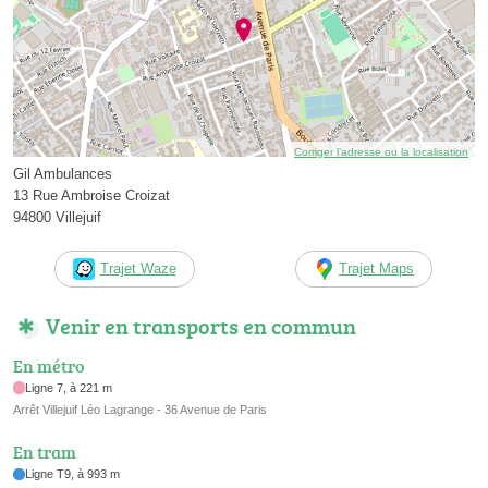
Corriger l’adresse ou la localisation
Gil Ambulances
13 Rue Ambroise Croizat
94800 Villejuif
Trajet Waze
Trajet Maps
Venir en transports en commun
En métro
Ligne 7, à 221 m
Arrêt Villejuif Léo Lagrange - 36 Avenue de Paris
En tram
Ligne T9, à 993 m