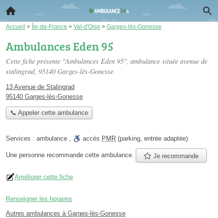
Accueil
>
Île-de-France
>
Val-d'Oise
>
Garges-lès-Gonesse
Ambulances Eden 95
Cette fiche présente "Ambulances Eden 95", ambulance située
avenue de
stalingrad
, 95140 Garges-lès-Gonesse.
13 Avenue de Stalingrad
95140 Garges-lès-Gonesse
📞 Appeler cette ambulance
Services :
ambulance
,
accès
PMR
(parking, entrée adaptée)
Une personne
recommande
cette ambulance.
Je recommande
Améliorer cette fiche
Renseigner les horaires
Autres ambulances à Garges-lès-Gonesse