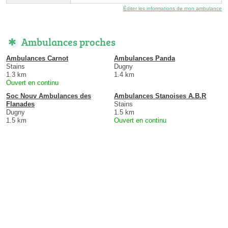
Éditer les informations de mon ambulance
Ambulances proches
Ambulances Carnot
Ambulances Panda
Stains
Dugny
1.3 km
1.4 km
Ouvert en continu
Soc Nouv Ambulances des
Ambulances Stanoises A.B.R
Flanades
Stains
Dugny
1.5 km
1.5 km
Ouvert en continu