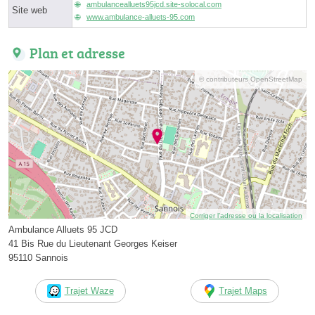
ambulancealluets95jcd.site-solocal.com
Site web
www.ambulance-alluets-95.com
Plan et adresse
© contributeurs OpenStreetMap
Corriger l’adresse ou la localisation
Ambulance Alluets 95 JCD
41 Bis Rue du Lieutenant Georges Keiser
95110 Sannois
Trajet Waze
Trajet Maps