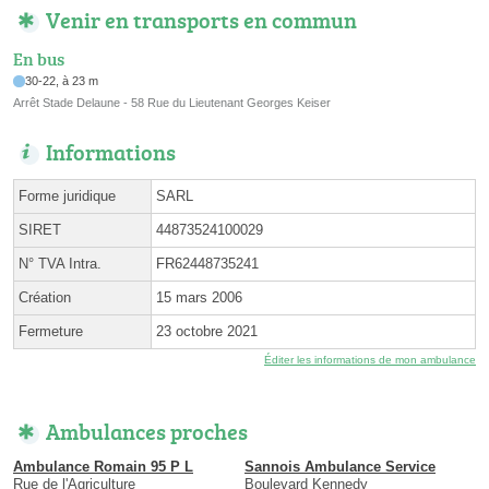
Venir en transports en commun
En bus
30-22, à 23 m
Arrêt Stade Delaune - 58 Rue du Lieutenant Georges Keiser
Informations
Forme juridique
SARL
SIRET
44873524100029
N° TVA Intra.
FR62448735241
Création
15 mars 2006
Fermeture
23 octobre 2021
Éditer les informations de mon ambulance
Ambulances proches
Ambulance Romain 95 P L
Sannois Ambulance Service
Rue de l'Agriculture
Boulevard Kennedy