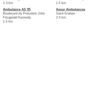
1.3 km
1.5 km
Ambulance AS 95
Assur Ambulances
Boulevard du Président John
Saint-Gratien
Fitzgerald Kennedy
2.4 km
1.5 km