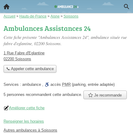
Accueil
>
Hauts-de-France
>
Aisne
>
Soissons
Ambulances Assistances 24
Cette fiche présente "Ambulances Assistances 24", ambulance située
rue
fabre d'eglantine
, 02200 Soissons.
1 Rue Fabre d'Eglantine
02200 Soissons
📞 Appeler cette ambulance
Services :
ambulance
,
accès
PMR
(parking, entrée adaptée)
5 personnes
recommandent
cette ambulance.
Je recommande
Améliorer cette fiche
Renseigner les horaires
Autres ambulances à Soissons