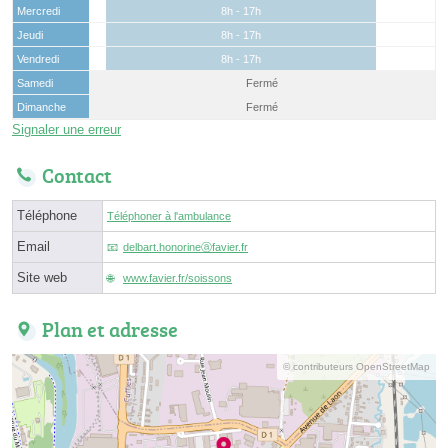
Mercredi
8h - 17h
Jeudi
8h - 17h
Vendredi
8h - 17h
Samedi
Fermé
Dimanche
Fermé
Signaler une erreur
Contact
Téléphone
Téléphoner à l'ambulance
Email
delbart.honorineⓐfavier.fr
Site web
www.favier.fr/soissons
Plan et adresse
© contributeurs OpenStreetMap