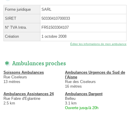
Forme juridique
SARL
SIRET
50330410700033
N° TVA Intra.
FR51503304107
Création
1 octobre 2008
Éditer les informations de mon ambulance
Ambulances proches
Soissons Ambulances
Ambulances Urgences du Sud de
Rue Ciseleurs
l'Aisne
13 mètres
Rue des Ciseleurs
16 mètres
Ambulances Assistances 24
Ambulances Dargent
Rue Fabre d'Eglantine
Belleu
2.5 km
3.1 km
Ouverte jusqu'à 20h