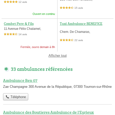
12 avis
5,0 étoiles sur 5
15 avis
4,5 étoiles sur 5
Ouvert en continu
Combet Pere & Fils
Taxi Ambulance BENEFICE
11 Avenue Félix Chalamel,
Chem. De Chamaras,
14 avis
4,5 étoiles sur 5
22 avis
4,5 étoiles sur 5
Fermée, ouvre demain à 8h
Afficher tout
33 ambulances référencées
Ambulance Ben 07
Zae Champagne 300 Avenue de la République, 07300 Tournon-sur-Rhône
Téléphone
Ambulance des Boutieres Ambulance de l'Eyrieux