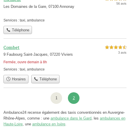
56 avis
Les Domaines de la Gare, 07100 Annonay
Services :
taxi
,
ambulance
Téléphone
Combet
4,5 étoiles sur 5
3 avis
9 Faubourg Saint-Jacques, 07220 Viviers
Fermée, ouvre demain à 8h
Services :
taxi
,
ambulance
Horaires
Téléphone
1
2
Ambulance24 recense également des taxis conventionnés en Auvergne-
Rhône-Alpes, comme : une
ambulance dans le Gard
, les
ambulances en
Haute-Loire
, une
ambulance en Isère
.