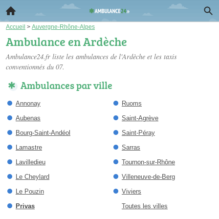
Accueil
>
Auvergne-Rhône-Alpes
Ambulance en Ardèche
Ambulance24.fr liste les
ambulances de l'Ardèche
et les taxis
conventionnés du 07.
Ambulances par ville
Annonay
Ruoms
Aubenas
Saint-Agrève
Bourg-Saint-Andéol
Saint-Péray
Lamastre
Sarras
Lavilledieu
Tournon-sur-Rhône
Le Cheylard
Villeneuve-de-Berg
Le Pouzin
Viviers
Privas
Toutes les villes