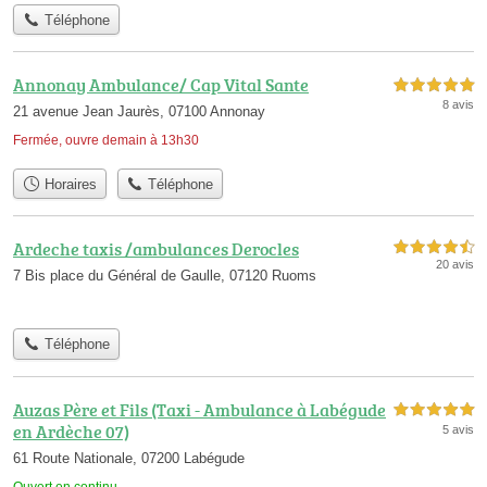
Téléphone
Annonay Ambulance/ Cap Vital Sante
5,0 étoiles sur 5
8 avis
21 avenue Jean Jaurès, 07100 Annonay
Fermée, ouvre demain à 13h30
Horaires
Téléphone
Ardeche taxis /ambulances Derocles
4,5 étoiles sur 5
20 avis
7 Bis place du Général de Gaulle, 07120 Ruoms
Téléphone
Auzas Père et Fils (Taxi - Ambulance à Labégude
5,0 étoiles sur 5
en Ardèche 07)
5 avis
61 Route Nationale, 07200 Labégude
Ouvert en continu