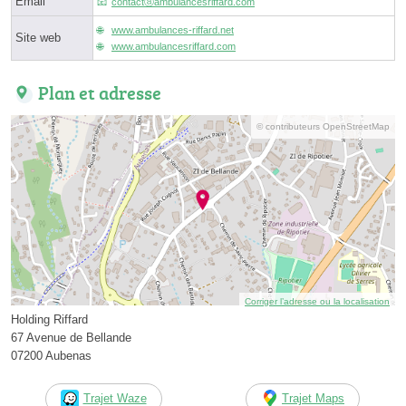
Email
contactⓐambulancesriffard.com
www.ambulances-riffard.net
Site web
www.ambulancesriffard.com
Plan et adresse
© contributeurs OpenStreetMap
Corriger l’adresse ou la localisation
Holding Riffard
67 Avenue de Bellande
07200 Aubenas
Trajet Waze
Trajet Maps