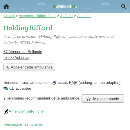
Accueil
>
Auvergne-Rhône-Alpes
>
Ardèche
>
Aubenas
Holding Riffard
Cette fiche présente "Holding Riffard", ambulance située
avenue de
bellande
, 07200 Aubenas.
67 Avenue de Bellande
07200 Aubenas
📞 Appeler cette ambulance
Services :
taxi
,
ambulance
,
accès
PMR
(parking, entrée adaptée)
,
CB acceptée
2 personnes
recommandent
cette ambulance.
Je recommande
Améliorer cette fiche
Renseigner les horaires