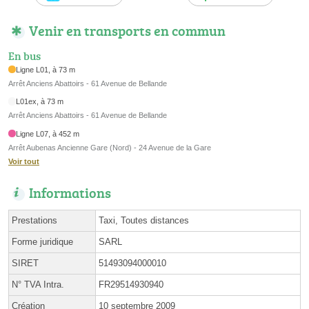
Venir en transports en commun
En bus
Ligne L01, à 73 m
Arrêt Anciens Abattoirs - 61 Avenue de Bellande
L01ex, à 73 m
Arrêt Anciens Abattoirs - 61 Avenue de Bellande
Ligne L07, à 452 m
Arrêt Aubenas Ancienne Gare (Nord) - 24 Avenue de la Gare
Voir tout
Informations
Prestations
Taxi, Toutes distances
Forme juridique
SARL
SIRET
51493094000010
N° TVA Intra.
FR29514930940
Création
10 septembre 2009