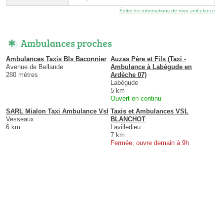
Éditer les informations de mon ambulance
Ambulances proches
Ambulances Taxis Bls Baconnier
Auzas Père et Fils (Taxi -
Avenue de Bellande
Ambulance à Labégude en
280 mètres
Ardèche 07)
Labégude
5 km
Ouvert en continu
SARL Mialon Taxi Ambulance Vsl
Taxis et Ambulances VSL
Vesseaux
BLANCHOT
6 km
Lavilledieu
7 km
Fermée, ouvre demain à 9h