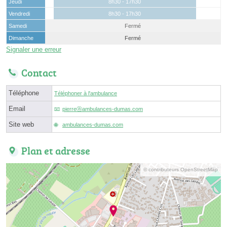
Jeudi
8h30 - 17h30
Vendredi
8h30 - 17h30
Samedi
Fermé
Dimanche
Fermé
Signaler une erreur
Contact
Téléphone
Téléphoner à l'ambulance
Email
pierreⓐambulances-dumas.com
Site web
ambulances-dumas.com
Plan et adresse
© contributeurs OpenStreetMap