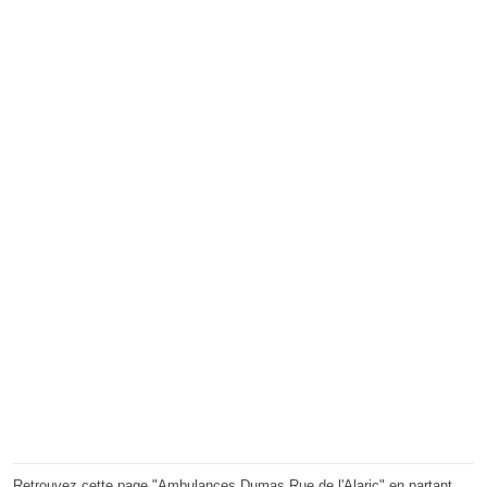
Retrouvez cette page "Ambulances Dumas Rue de l'Alaric" en partant