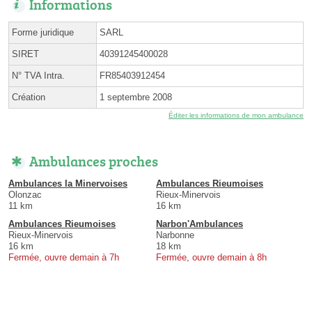
Informations
Forme juridique
SARL
SIRET
40391245400028
N° TVA Intra.
FR85403912454
Création
1 septembre 2008
Éditer les informations de mon ambulance
Ambulances proches
Ambulances la Minervoises
Ambulances Rieumoises
Olonzac
Rieux-Minervois
11 km
16 km
Ambulances Rieumoises
Narbon'Ambulances
Rieux-Minervois
Narbonne
16 km
18 km
Fermée, ouvre demain à 7h
Fermée, ouvre demain à 8h