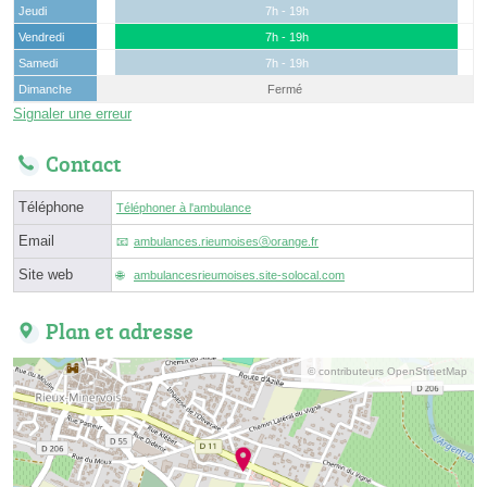
Jeudi
7h - 19h
Vendredi
7h - 19h
Samedi
7h - 19h
Dimanche
Fermé
Signaler une erreur
Contact
Téléphone
Téléphoner à l'ambulance
Email
ambulances.rieumoisesⓐorange.fr
Site web
ambulancesrieumoises.site-solocal.com
Plan et adresse
© contributeurs OpenStreetMap