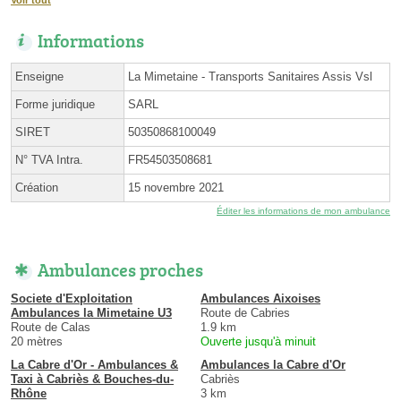
Informations
Enseigne
La Mimetaine - Transports Sanitaires Assis Vsl
Forme juridique
SARL
SIRET
50350868100049
N° TVA Intra.
FR54503508681
Création
15 novembre 2021
Éditer les informations de mon ambulance
Ambulances proches
Societe d'Exploitation
Ambulances Aixoises
Ambulances la Mimetaine U3
Route de Cabries
Route de Calas
1.9 km
20 mètres
Ouverte jusqu'à minuit
La Cabre d'Or - Ambulances &
Ambulances la Cabre d'Or
Taxi à Cabriès & Bouches-du-
Cabriès
Rhône
3 km