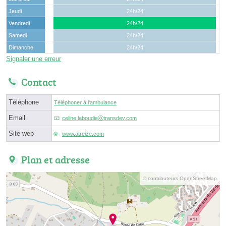
Jeudi
24h/24
Vendredi
24h/24
Samedi
24h/24
Dimanche
24h/24
Signaler une erreur
Contact
Téléphone
Téléphoner à l'ambulance
Email
celine.laboudieⓐtransdev.com
Site web
www.atreize.com
Plan et adresse
© contributeurs OpenStreetMap