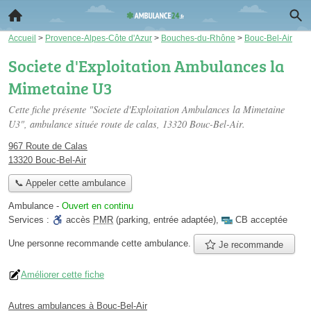
Accueil
>
Provence-Alpes-Côte d'Azur
>
Bouches-du-Rhône
>
Bouc-Bel-Air
Societe d'Exploitation Ambulances la
Mimetaine U3
Cette fiche présente "Societe d'Exploitation Ambulances la Mimetaine
U3", ambulance située
route de calas
, 13320 Bouc-Bel-Air.
967 Route de Calas
13320 Bouc-Bel-Air
📞 Appeler cette ambulance
Ambulance
-
Ouvert en continu
Services :
accès
PMR
(parking, entrée adaptée)
,
CB acceptée
Une personne
recommande
cette ambulance.
Je recommande
Améliorer cette fiche
Autres ambulances à Bouc-Bel-Air