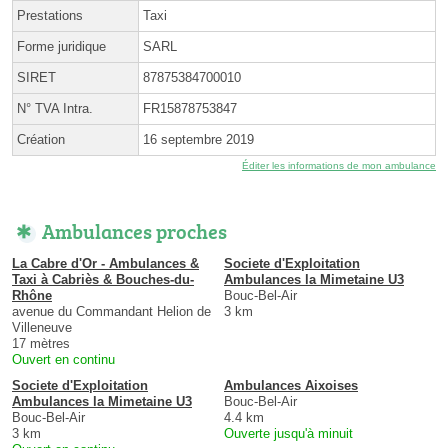
Prestations
Taxi
Forme juridique
SARL
SIRET
87875384700010
N° TVA Intra.
FR15878753847
Création
16 septembre 2019
Éditer les informations de mon ambulance
Ambulances proches
La Cabre d'Or - Ambulances &
Societe d'Exploitation
Taxi à Cabriès & Bouches-du-
Ambulances la Mimetaine U3
Rhône
Bouc-Bel-Air
avenue du Commandant Helion de
3 km
Villeneuve
17 mètres
Ouvert en continu
Societe d'Exploitation
Ambulances Aixoises
Ambulances la Mimetaine U3
Bouc-Bel-Air
Bouc-Bel-Air
4.4 km
3 km
Ouverte jusqu'à minuit