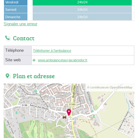
Vendredi
24h/24
Samedi
24h/24
Dimanche
24h/24
Signaler une erreur
Contact
Téléphone
Téléphoner à l'ambulance
Site web
www.ambulancetaxi-lacabredor.fr
Plan et adresse
© contributeurs OpenStreetMap