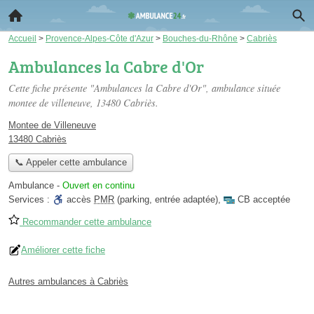
Accueil
>
Provence-Alpes-Côte d'Azur
>
Bouches-du-Rhône
>
Cabriès
Ambulances la Cabre d'Or
Cette fiche présente "Ambulances la Cabre d'Or", ambulance située
montee de villeneuve
, 13480 Cabriès.
Montee de Villeneuve
13480 Cabriès
📞 Appeler cette ambulance
Ambulance
-
Ouvert en continu
Services :
accès
PMR
(parking, entrée adaptée)
,
CB acceptée
Recommander cette ambulance
Améliorer cette fiche
Autres ambulances à Cabriès