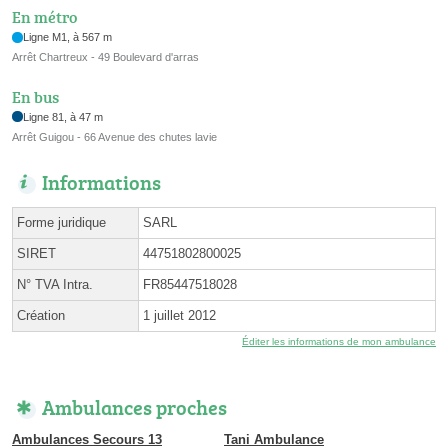
En métro
Ligne M1, à 567 m
Arrêt Chartreux - 49 Boulevard d'arras
En bus
Ligne 81, à 47 m
Arrêt Guigou - 66 Avenue des chutes lavie
Informations
Forme juridique
SARL
SIRET
44751802800025
N° TVA Intra.
FR85447518028
Création
1 juillet 2012
Éditer les informations de mon ambulance
Ambulances proches
Ambulances Secours 13
Tani Ambulance