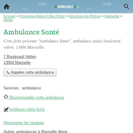
Accueil
>
Provence-Alpes-Côte d'Azur
>
Bouches-du-Rhône
>
Marseille
>
4ème
Ambulance Santé
Cette fiche présente "Ambulance Santé", ambulance située
boulevard
velten
, 13004 Marseille.
7 Boulevard Velten
13004 Marseille
📞 Appeler cette ambulance
Services :
ambulance
Recommander cette ambulance
Améliorer cette fiche
Renseigner les horaires
Autres ambulances à Marseille 4ème