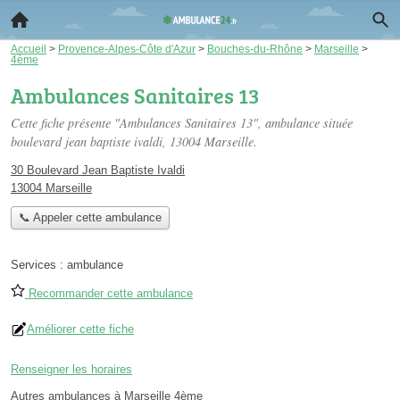
Accueil
>
Provence-Alpes-Côte d'Azur
>
Bouches-du-Rhône
>
Marseille
>
4ème
Ambulances Sanitaires 13
Cette fiche présente "Ambulances Sanitaires 13", ambulance située
boulevard jean baptiste ivaldi
, 13004 Marseille.
30 Boulevard Jean Baptiste Ivaldi
13004 Marseille
📞 Appeler cette ambulance
Services :
ambulance
Recommander cette ambulance
Améliorer cette fiche
Renseigner les horaires
Autres ambulances à Marseille 4ème