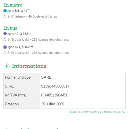
En métro
Ligne M1, à 417 m
Arrêt Chartreux - 49 Boulevard d'arras
En bus
Ligne 42, à 162 m
Arrêt St Just Ivaldi - 215 Avenue des chartreux
Ligne 42T, à 162 m
Arrêt St Just Ivaldi - 215 Avenue des chartreux
Informations
Forme juridique
SARL
SIRET
51398445000017
N° TVA Intra.
FR40513984450
Création
29 juillet 2009
Éditer les informations de mon ambulance