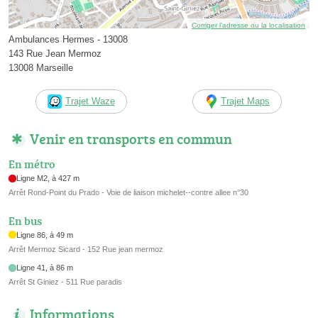
Corriger l’adresse ou la localisation
Ambulances Hermes - 13008
143 Rue Jean Mermoz
13008 Marseille
Trajet Waze
Trajet Maps
Venir en transports en commun
En métro
Ligne M2, à 427 m
Arrêt Rond-Point du Prado - Voie de liaison michelet--contre allee n°30
En bus
Ligne 86, à 49 m
Arrêt Mermoz Sicard - 152 Rue jean mermoz
Ligne 41, à 86 m
Arrêt St Giniez - 511 Rue paradis
Informations