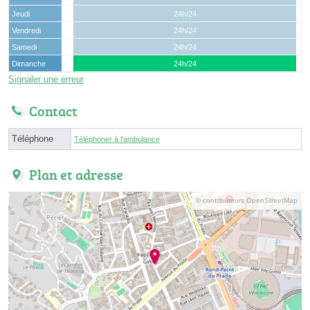
Jeudi
24h/24
Vendredi
24h/24
Samedi
24h/24
Dimanche
24h/24
Signaler une erreur
Contact
Téléphone
Téléphoner à l'ambulance
Plan et adresse
© contributeurs OpenStreetMap