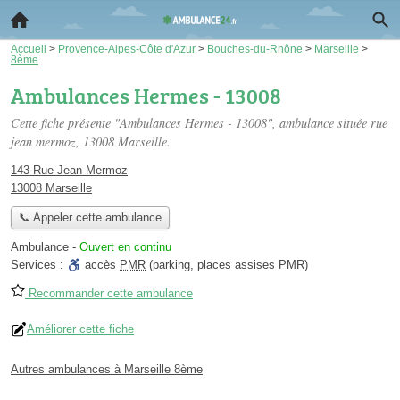
Accueil
>
Provence-Alpes-Côte d'Azur
>
Bouches-du-Rhône
>
Marseille
>
8ème
Ambulances Hermes - 13008
Cette fiche présente "Ambulances Hermes - 13008", ambulance située
rue
jean mermoz
, 13008 Marseille.
143 Rue Jean Mermoz
13008 Marseille
📞 Appeler cette ambulance
Ambulance
-
Ouvert en continu
Services :
accès
PMR
(parking, places assises PMR)
Recommander cette ambulance
Améliorer cette fiche
Autres ambulances à Marseille 8ème