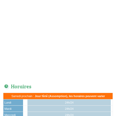
Horaires
Samedi prochain :
Jour férié (Assomption), les horaires peuvent varier
Lundi
24h/24
Mardi
24h/24
Mercredi
24h/24