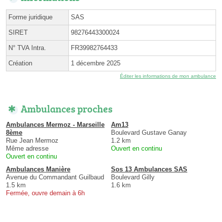
Forme juridique
SAS
SIRET
98276443300024
N° TVA Intra.
FR39982764433
Création
1 décembre 2025
Éditer les informations de mon ambulance
Ambulances proches
Ambulances Mermoz - Marseille
Am13
8ème
Boulevard Gustave Ganay
Rue Jean Mermoz
1.2 km
Même adresse
Ouvert en continu
Ouvert en continu
Ambulances Manière
Sos 13 Ambulances SAS
Avenue du Commandant Guilbaud
Boulevard Gilly
1.5 km
1.6 km
Fermée, ouvre demain à 6h