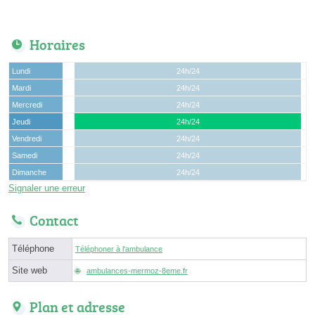
Horaires
Lundi
24h/24
Mardi
24h/24
Mercredi
24h/24
Jeudi
24h/24
Vendredi
24h/24
Samedi
24h/24
Dimanche
24h/24
Signaler une erreur
Contact
Téléphone
Téléphoner à l'ambulance
Site web
ambulances-mermoz-8eme.fr
Plan et adresse