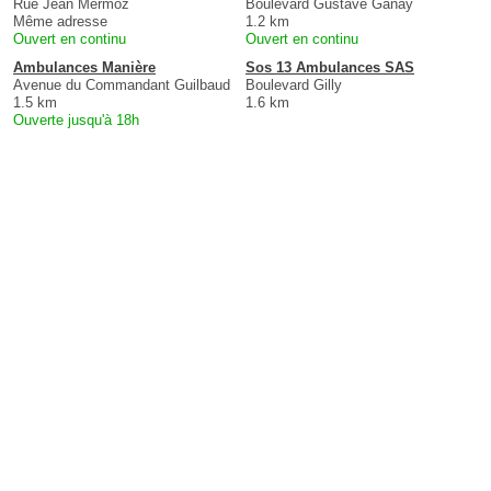
Rue Jean Mermoz
Boulevard Gustave Ganay
Même adresse
1.2 km
Ouvert en continu
Ouvert en continu
Ambulances Manière
Sos 13 Ambulances SAS
Avenue du Commandant Guilbaud
Boulevard Gilly
1.5 km
1.6 km
Ouverte jusqu'à 18h