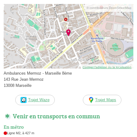
© contributeurs OpenStreetMap
Corriger l’adresse ou la localisation
Ambulances Mermoz - Marseille 8ème
143 Rue Jean Mermoz
13008 Marseille
Trajet Waze
Trajet Maps
Venir en transports en commun
En métro
Ligne M2, à 427 m