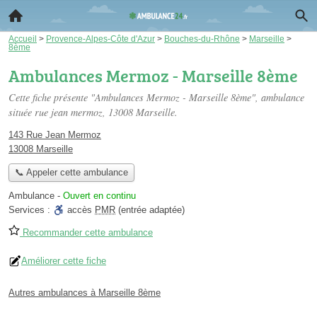
Accueil
>
Provence-Alpes-Côte d'Azur
>
Bouches-du-Rhône
>
Marseille
>
8ème
Ambulances Mermoz - Marseille 8ème
Cette fiche présente "Ambulances Mermoz - Marseille 8ème", ambulance
située
rue jean mermoz
, 13008 Marseille.
143 Rue Jean Mermoz
13008 Marseille
📞 Appeler cette ambulance
Ambulance
-
Ouvert en continu
Services :
accès
PMR
(entrée adaptée)
Recommander cette ambulance
Améliorer cette fiche
Autres ambulances à Marseille 8ème