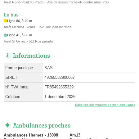
Arrêt Rond-Point du Prado - Voie de liaison michelet--contre allee n°30
En bus
Ligne 86, à 49 m
Arrêt Mermoz Sicard - 152 Rue jean mermoz
Ligne 41, à 86 m
Arrêt St Giniez - 511 Rue paradis
Informations
Forme juridique
SAS
SIRET
49265532900067
N° TVA Intra.
FR85492655329
Création
1 décembre 2025
Éditer les informations de mon ambulance
Ambulances proches
Ambulances Hermes - 13008
Am13