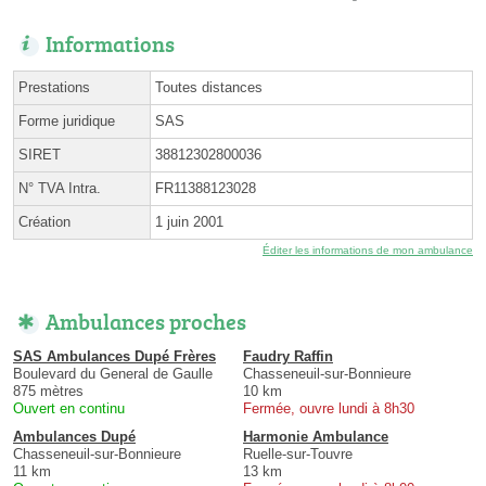
Informations
Prestations
Toutes distances
Forme juridique
SAS
SIRET
38812302800036
N° TVA Intra.
FR11388123028
Création
1 juin 2001
Éditer les informations de mon ambulance
Ambulances proches
SAS Ambulances Dupé Frères
Faudry Raffin
Boulevard du General de Gaulle
Chasseneuil-sur-Bonnieure
875 mètres
10 km
Ouvert en continu
Fermée, ouvre lundi à 8h30
Ambulances Dupé
Harmonie Ambulance
Chasseneuil-sur-Bonnieure
Ruelle-sur-Touvre
11 km
13 km