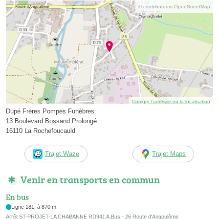
© contributeurs OpenStreetMap
Corriger l’adresse ou la localisation
Dupé Frères Pompes Funèbres
13 Boulevard Bossand Prolongé
16110 La Rochefoucauld
Trajet Waze
Trajet Maps
Venir en transports en commun
En bus
Ligne 181, à 870 m
Arrêt ST-PROJET-LA CHABANNE RD941 A.Bus - 26 Route d'Angoulême