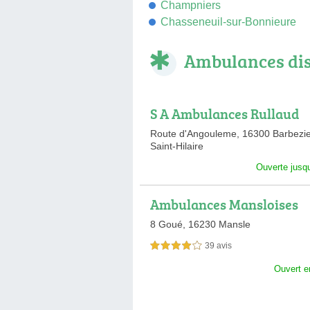
Champniers
Chasseneuil-sur-Bonnieure
Ambulances di
S A Ambulances Rullaud
Route d'Angouleme,
16300 Barbezi
Saint-Hilaire
Ouverte jusqu
Ambulances Mansloises
8 Goué,
16230 Mansle
39 avis
4,0 étoiles sur 5
Ouvert e