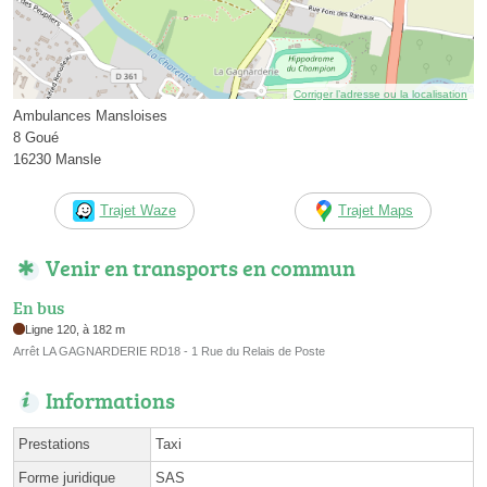
Corriger l’adresse ou la localisation
Ambulances Mansloises
8 Goué
16230 Mansle
Trajet Waze
Trajet Maps
Venir en transports en commun
En bus
Ligne 120, à 182 m
Arrêt LA GAGNARDERIE RD18 - 1 Rue du Relais de Poste
Informations
Prestations
Taxi
Forme juridique
SAS