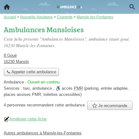
Accueil
>
Nouvelle-Aquitaine
>
Charente
>
Mansle-les-Fontaines
Ambulances Mansloises
Cette fiche présente "Ambulances Mansloises", ambulance située
goué
,
16230 Mansle-les-Fontaines.
8 Goué
16230 Mansle
📞 Appeler cette ambulance
Ambulance
-
Ouvert en continu
Services :
taxi
,
ambulance
,
accès
PMR
(parking, entrée adaptée,
places assises PMR, toilettes accessibles)
4 personnes
recommandent
cette ambulance.
Je recommande
Améliorer cette fiche
Autres ambulances à Mansle-les-Fontaines