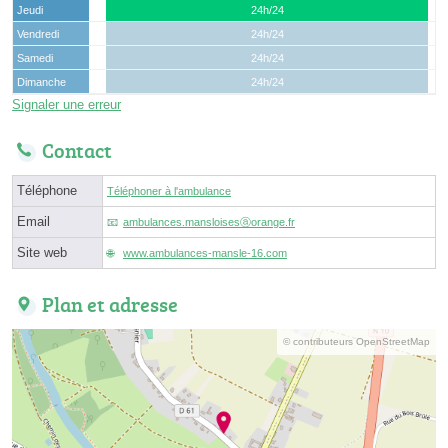
Jeudi
24h/24
Vendredi
24h/24
Samedi
24h/24
Dimanche
24h/24
Signaler une erreur
Contact
Téléphone
Téléphoner à l'ambulance
Email
ambulances.mansloisesⓐorange.fr
Site web
www.ambulances-mansle-16.com
Plan et adresse
© contributeurs OpenStreetMap