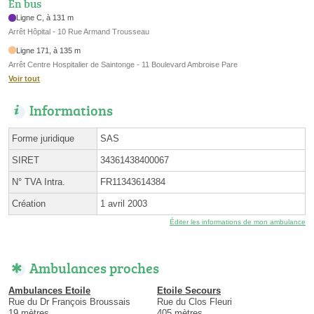
En bus
Ligne C, à 131 m
Arrêt Hôpital - 10 Rue Armand Trousseau
Ligne 171, à 135 m
Arrêt Centre Hospitalier de Saintonge - 11 Boulevard Ambroise Pare
Voir tout
Informations
Forme juridique
SAS
SIRET
34361438400067
N° TVA Intra.
FR11343614384
Création
1 avril 2003
Éditer les informations de mon ambulance
Ambulances proches
Ambulances Etoile
Etoile Secours
Rue du Dr François Broussais
Rue du Clos Fleuri
19 mètres
405 mètres