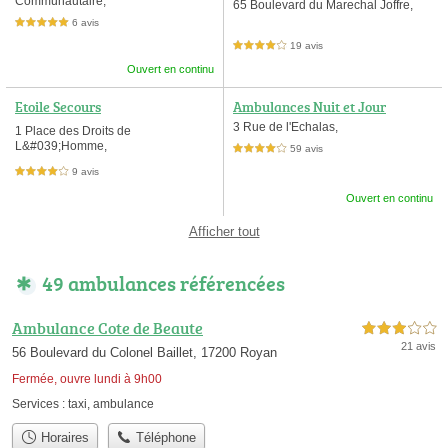
Communautaire,
65 Boulevard du Marechal Joffre,
6 avis
5,0 étoiles sur 5
19 avis
4,0 étoiles sur 5
Ouvert en continu
Etoile Secours
Ambulances Nuit et Jour
3 Rue de l'Echalas,
1 Place des Droits de
L&#039;Homme,
59 avis
4,0 étoiles sur 5
9 avis
4,0 étoiles sur 5
Ouvert en continu
Afficher tout
49 ambulances référencées
Ambulance Cote de Beaute
3,0 étoiles sur 5
21 avis
56 Boulevard du Colonel Baillet, 17200 Royan
Fermée, ouvre lundi à 9h00
Services :
taxi
,
ambulance
Horaires
Téléphone