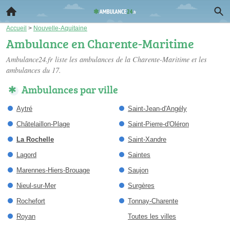
Accueil
>
Nouvelle-Aquitaine
Ambulance en Charente-Maritime
Ambulance24.fr liste les
ambulances de la Charente-Maritime
et les
ambulances du 17.
Ambulances par ville
Aytré
Saint-Jean-d'Angély
Châtelaillon-Plage
Saint-Pierre-d'Oléron
La Rochelle
Saint-Xandre
Lagord
Saintes
Marennes-Hiers-Brouage
Saujon
Nieul-sur-Mer
Surgères
Rochefort
Tonnay-Charente
Royan
Toutes les villes