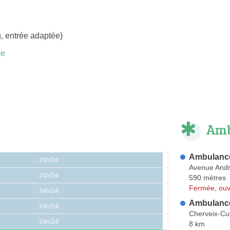
, entrée adaptée)
ce
Amb
Ambulance
24h/24
Avenue And
24h/24
590 mètres
Fermée, ouv
24h/24
Ambulance
24h/24
Cherveix-C
24h/24
8 km