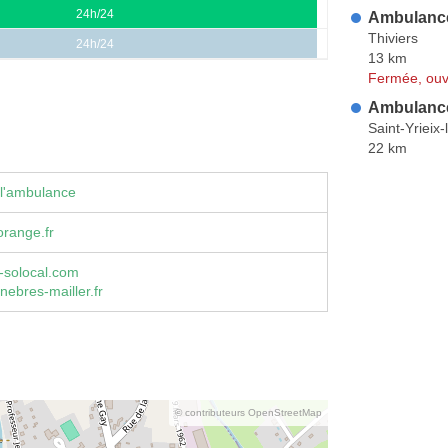
24h/24
Ambulanc
Thiviers
24h/24
13 km
Fermée, ouv
Ambulance
Saint-Yrieix
22 km
 l'ambulance
range.fr
e-solocal.com
ebres-mailler.fr
© contributeurs OpenStreetMap