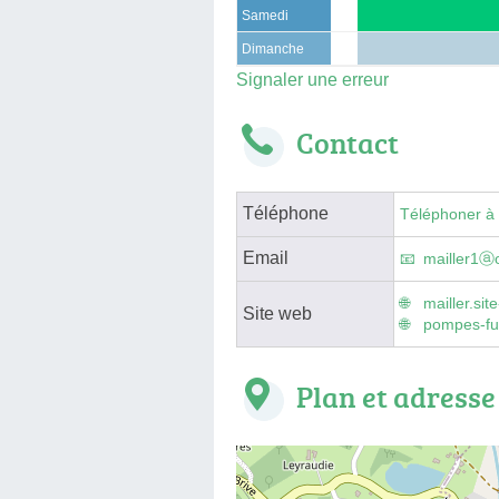
Samedi
Dimanche
Signaler une erreur
Contact
Téléphone
Téléphoner à
Email
mailler1ⓐo
mailler.sit
Site web
pompes-fun
Plan et adresse