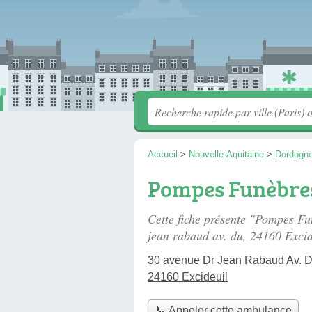
Accueil
>
Nouvelle-Aquitaine
>
Dordogn
Pompes Funèbres
Cette fiche présente "Pompes F
jean rabaud av. du
, 24160 Excid
30 avenue Dr Jean Rabaud Av. 
24160 Excideuil
📞 Appeler cette ambulance