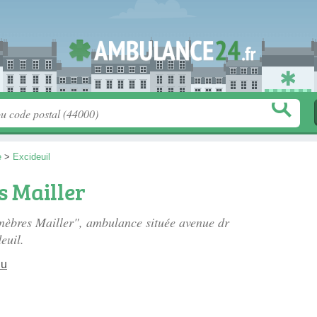
e
>
Excideuil
 Mailler
unèbres Mailler", ambulance située
avenue dr
euil.
Du