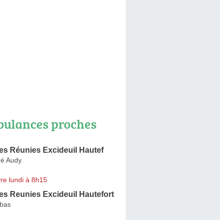
ulances proches
s Réunies Excideuil Hautef
ré Audy
re lundi à 8h15
s Reunies Excideuil Hautefort
ubas