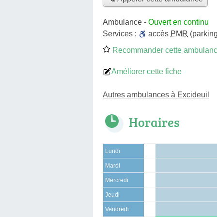
Ambulance
-
Ouvert en continu
Services :
accès
PMR
(parking
Recommander cette ambulan
Améliorer cette fiche
Autres ambulances à Excideuil
Horaires
Lundi
Mardi
Mercredi
Jeudi
Vendredi