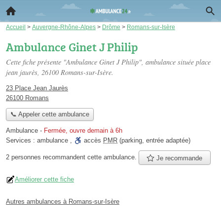
Accueil
>
Auvergne-Rhône-Alpes
>
Drôme
>
Romans-sur-Isère
Ambulance Ginet J Philip
Cette fiche présente "Ambulance Ginet J Philip", ambulance située
place
jean jaurès
, 26100 Romans-sur-Isère.
23 Place Jean Jaurès
26100 Romans
📞 Appeler cette ambulance
Ambulance
-
Fermée, ouvre demain à 6h
Services :
ambulance
,
accès
PMR
(parking, entrée adaptée)
2 personnes
recommandent
cette ambulance.
Je recommande
Améliorer cette fiche
Autres ambulances à Romans-sur-Isère