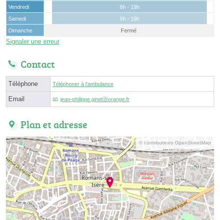
Vendredi
6h - 19h
Samedi
6h - 19h
Dimanche
Fermé
Signaler une erreur
Contact
Téléphone
Téléphoner à l'ambulance
Email
jean-philippe.ginetⓐorange.fr
Plan et adresse
© contributeurs OpenStreetMap