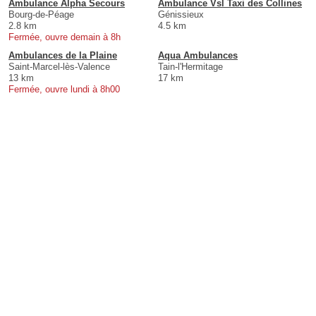
Ambulance Alpha Secours
Ambulance Vsl Taxi des Collines
Bourg-de-Péage
Génissieux
2.8 km
4.5 km
Fermée, ouvre demain à 8h
Ambulances de la Plaine
Aqua Ambulances
Saint-Marcel-lès-Valence
Tain-l'Hermitage
13 km
17 km
Fermée, ouvre lundi à 8h00