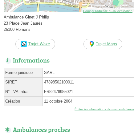
Corriger l’adresse ou la localisation
Ambulance Ginet J Philip
23 Place Jean Jaurès
26100 Romans
Trajet Waze
Trajet Maps
Informations
Forme juridique
SARL
SIRET
47898502100011
N° TVA Intra.
FR82478985021
Création
11 octobre 2004
Éditer les informations de mon ambulance
Ambulances proches