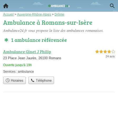
Accueil
>
Auvergne-Rhône-Alpes
>
Drôme
Ambulance à Romans-sur-Isère
Ambulance24.fr vous propose la liste des
ambulances romanaises
.
1 ambulance référencée
Ambulance Ginet J Philip
4,0 étoiles sur 5
24 avis
23 Place Jean Jaurès, 26100 Romans
Ouverte jusqu'à 19h
Services :
ambulance
Horaires
Téléphone