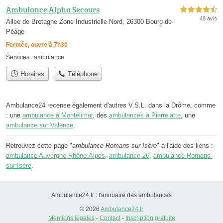
Ambulance Alpha Secours
4,5 étoiles sur 5
48 avis
Allee de Bretagne Zone Industrielle Nord, 26300 Bourg-de-
Péage
Fermée, ouvre à 7h30
Services :
ambulance
Horaires
Téléphone
Ambulance24 recense également d'autres V.S.L. dans la Drôme, comme
: une
ambulance à Montélimar
, des
ambulances à Pierrelatte
, une
ambulance sur Valence
.
Retrouvez cette page "
ambulance Romans-sur-Isère
" à l'aide des liens :
ambulance Auvergne-Rhône-Alpes
,
ambulance 26
,
ambulance Romans-
sur-Isère
.
Ambulance24.fr : l'annuaire des ambulances
© 2026
Ambulance24.fr
Mentions légales
-
Contact
-
Inscription gratuite