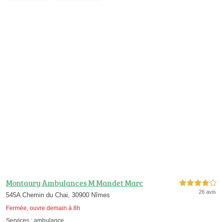
Montaury Ambulances M Mandet Marc
4,0 étoiles sur 5
26 avis
545A Chemin du Chai, 30900 Nîmes
Fermée, ouvre demain à 8h
Services :
ambulance