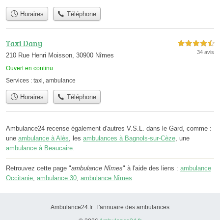
Horaires
Téléphone
Taxi Dany
4,5 étoiles sur 5
34 avis
210 Rue Henri Moisson, 30900 Nîmes
Ouvert en continu
Services :
taxi
,
ambulance
Horaires
Téléphone
Ambulance24 recense également d'autres V.S.L. dans le Gard, comme :
une
ambulance à Alès
, les
ambulances à Bagnols-sur-Cèze
, une
ambulance à Beaucaire
.
Retrouvez cette page "
ambulance Nîmes
" à l'aide des liens :
ambulance
Occitanie
,
ambulance 30
,
ambulance Nîmes
.
Ambulance24.fr : l'annuaire des ambulances