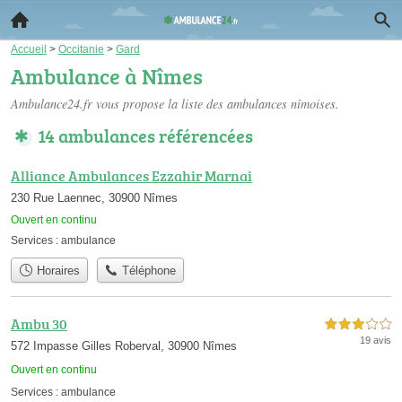
Accueil
>
Occitanie
>
Gard
Ambulance à Nîmes
Ambulance24.fr vous propose la liste des
ambulances nîmoises
.
14 ambulances référencées
Alliance Ambulances Ezzahir Marnai
230 Rue Laennec, 30900 Nîmes
Ouvert en continu
Services :
ambulance
Horaires
Téléphone
Ambu 30
3,0 étoiles sur 5
19 avis
572 Impasse Gilles Roberval, 30900 Nîmes
Ouvert en continu
Services :
ambulance