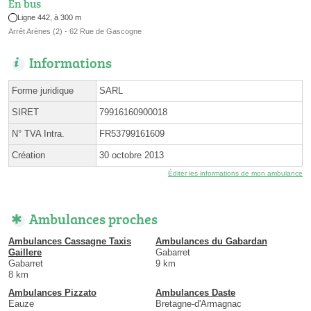
En bus
Ligne 442, à 300 m
Arrêt Arènes (2) - 62 Rue de Gascogne
Informations
Forme juridique
SARL
SIRET
79916160900018
N° TVA Intra.
FR53799161609
Création
30 octobre 2013
Éditer les informations de mon ambulance
Ambulances proches
Ambulances Cassagne Taxis
Ambulances du Gabardan
Gaillere
Gabarret
Gabarret
9 km
8 km
Ambulances Pizzato
Ambulances Daste
Eauze
Bretagne-d'Armagnac