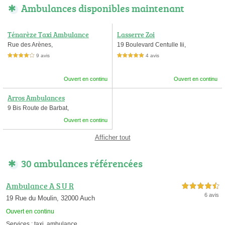
Ambulances disponibles maintenant
Ténarèze Taxi Ambulance
Lasserre Zoi
Rue des Arènes,
19 Boulevard Centulle Iii,
9 avis
4 avis
4,0 étoiles sur 5
5,0 étoiles sur 5
Ouvert en continu
Ouvert en continu
Arros Ambulances
9 Bis Route de Barbat,
Ouvert en continu
Afficher tout
30 ambulances référencées
Ambulance A S U R
4,5 étoiles sur 5
6 avis
19 Rue du Moulin, 32000 Auch
Ouvert en continu
Services :
taxi
,
ambulance