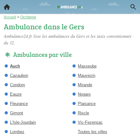
Accueil
>
Occitanie
Ambulance dans le Gers
Ambulance24.fr liste les
ambulances du Gers
et les taxis conventionnés
du 32.
Ambulances par ville
Auch
Masseube
Cazaubon
Mauvezin
Condom
Mirande
Eauze
Nogaro
Fleurance
Plaisance
Gimont
Riscle
L'Isle-Jourdain
Vic-Fezensac
Lombez
Toutes les villes