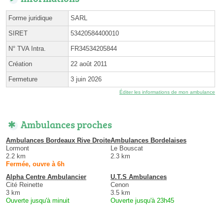
Forme juridique
SARL
SIRET
53420584400010
N° TVA Intra.
FR34534205844
Création
22 août 2011
Fermeture
3 juin 2026
Éditer les informations de mon ambulance
Ambulances proches
Ambulances Bordeaux Rive Droite
Ambulances Bordelaises
Lormont
Le Bouscat
2.2 km
2.3 km
Fermée, ouvre à 6h
Alpha Centre Ambulancier
U.T.S Ambulances
Cité Reinette
Cenon
3 km
3.5 km
Ouverte jusqu'à minuit
Ouverte jusqu'à 23h45