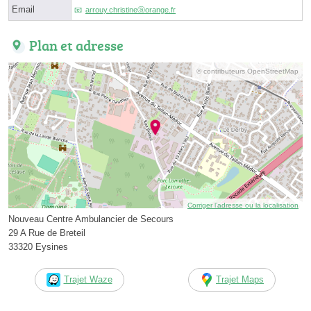
Email
arrouy.christineⓐorange.fr
Plan et adresse
© contributeurs OpenStreetMap
Corriger l’adresse ou la localisation
Nouveau Centre Ambulancier de Secours
29 A Rue de Breteil
33320 Eysines
Trajet Waze
Trajet Maps