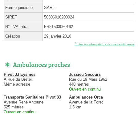
Forme juridique
SARL
SIRET
50306016200024
N° TVA Intra.
FR81503060162
Création
29 janvier 2010
Éditer les informations de mon ambulance
Ambulances proches
Pivot 33 Eysines
Jussieu Secours
A Rue du Breteil
Rue du 19 Mars 1962
Même adresse
440 mètres
Ouvert en continu
Transports Sanitaires Pivot 33
Ambulances Orca
Avenue René Antoune
Avenue de la Foret
525 mètres
1.5 km
Ouvert en continu