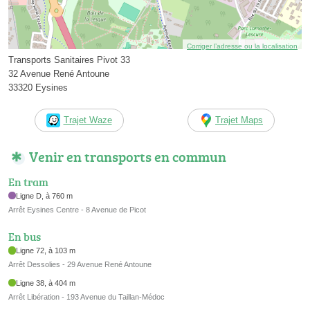
Corriger l’adresse ou la localisation
Transports Sanitaires Pivot 33
32 Avenue René Antoune
33320 Eysines
Trajet Waze
Trajet Maps
Venir en transports en commun
En tram
Ligne D, à 760 m
Arrêt Eysines Centre - 8 Avenue de Picot
En bus
Ligne 72, à 103 m
Arrêt Dessolies - 29 Avenue René Antoune
Ligne 38, à 404 m
Arrêt Libération - 193 Avenue du Taillan-Médoc