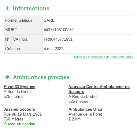
Informations
Forme juridique
SARL
SIRET
44377195100052
N° TVA Intra.
FR80443771951
Création
4 mai 2022
Éditer les informations de mon ambulance
Ambulances proches
Pivot 33 Eysines
Nouveau Centre Ambulancier de
A Rue du Breteil
Secours
525 mètres
A Rue de Breteil
525 mètres
Jussieu Secours
Ambulances Orca
Rue du 19 Mars 1962
Avenue de la Foret
760 mètres
1.2 km
Ouvert en continu