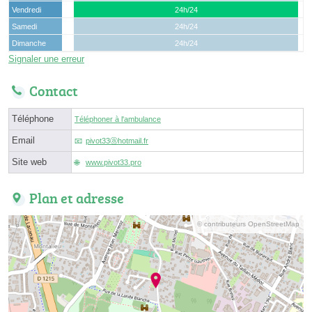
Vendredi
24h/24
Samedi
24h/24
Dimanche
24h/24
Signaler une erreur
Contact
Téléphone
Téléphoner à l'ambulance
Email
pivot33ⓐhotmail.fr
Site web
www.pivot33.pro
Plan et adresse
© contributeurs OpenStreetMap