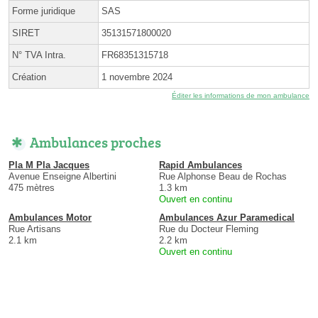
Forme juridique
SAS
SIRET
35131571800020
N° TVA Intra.
FR68351315718
Création
1 novembre 2024
Éditer les informations de mon ambulance
Ambulances proches
Pla M Pla Jacques
Rapid Ambulances
Avenue Enseigne Albertini
Rue Alphonse Beau de Rochas
475 mètres
1.3 km
Ouvert en continu
Ambulances Motor
Ambulances Azur Paramedical
Rue Artisans
Rue du Docteur Fleming
2.1 km
2.2 km
Ouvert en continu