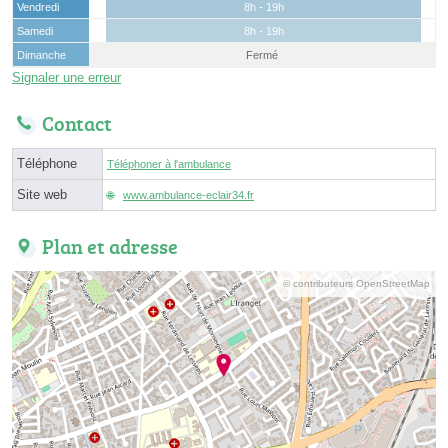
Vendredi
8h - 19h
Samedi
8h - 19h
Dimanche
Fermé
Signaler une erreur
Contact
Téléphone
Téléphoner à l'ambulance
Site web
www.ambulance-eclair34.fr
Plan et adresse
© contributeurs OpenStreetMap