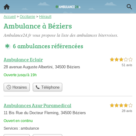
Accueil
>
Occitanie
>
Hérault
Ambulance à Béziers
Ambulance24.fr vous propose la liste des
ambulances biterroises
.
6 ambulances référencées
Ambulance Eclair
3,0 étoiles sur 5
51 avis
28 avenue Auguste Albertini, 34500 Béziers
Ouverte jusqu'à 19h
Horaires
Téléphone
Ambulances Azur Paramedical
4,0 étoiles sur 5
28 avis
11 Bis Rue du Docteur Fleming, 34500 Béziers
Ouvert en continu
Services :
ambulance