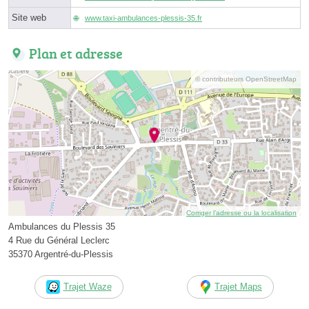
Site web
www.taxi-ambulances-plessis-35.fr
Plan et adresse
© contributeurs OpenStreetMap
Corriger l’adresse ou la localisation
Ambulances du Plessis 35
4 Rue du Général Leclerc
35370 Argentré-du-Plessis
Trajet Waze
Trajet Maps