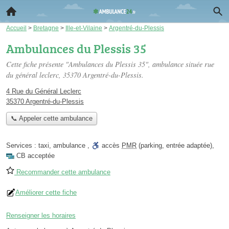
Accueil
>
Bretagne
>
Ille-et-Vilaine
>
Argentré-du-Plessis
Ambulances du Plessis 35
Cette fiche présente "Ambulances du Plessis 35", ambulance située
rue
du général leclerc
, 35370 Argentré-du-Plessis.
4 Rue du Général Leclerc
35370 Argentré-du-Plessis
📞 Appeler cette ambulance
Services :
taxi
,
ambulance
,
accès
PMR
(parking, entrée adaptée)
,
CB acceptée
Recommander cette ambulance
Améliorer cette fiche
Renseigner les horaires