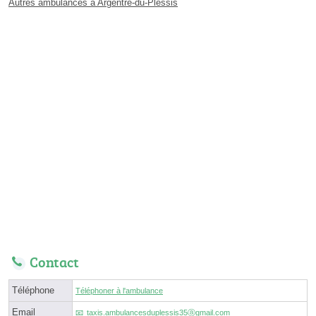
Autres ambulances à Argentré-du-Plessis
Contact
Téléphone
Téléphoner à l'ambulance
Email
taxis.ambulancesduplessis35ⓐgmail.com