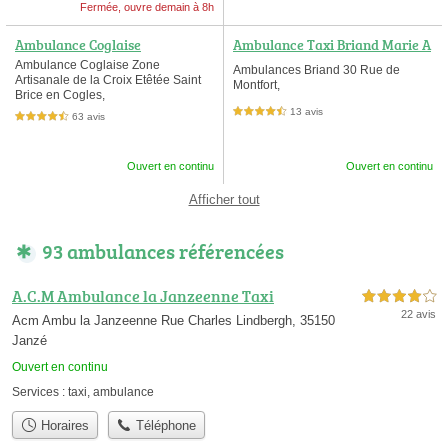
Fermée, ouvre demain à 8h
Ambulance Coglaise
Ambulance Taxi Briand Marie A
ndrée
Ambulance Coglaise Zone
Ambulances Briand 30 Rue de
Artisanale de la Croix Etêtée Saint
Montfort,
Brice en Cogles,
13 avis
4,5 étoiles sur 5
63 avis
4,5 étoiles sur 5
Ouvert en continu
Ouvert en continu
Afficher tout
93 ambulances référencées
A.C.M Ambulance la Janzeenne Taxi
4,0 étoiles sur 5
22 avis
Acm Ambu la Janzeenne Rue Charles Lindbergh, 35150
Janzé
Ouvert en continu
Services :
taxi
,
ambulance
Horaires
Téléphone