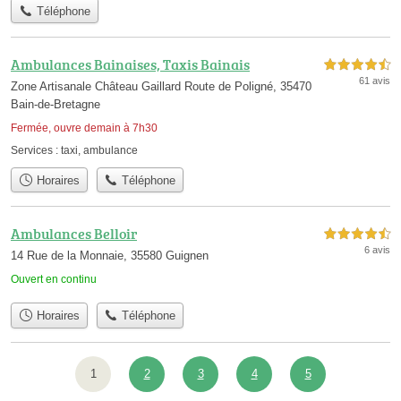
Téléphone
Ambulances Bainaises, Taxis Bainais
4,5 étoiles sur 5
61 avis
Zone Artisanale Château Gaillard Route de Poligné, 35470
Bain-de-Bretagne
Fermée, ouvre demain à 7h30
Services :
taxi
,
ambulance
Horaires
Téléphone
Ambulances Belloir
4,5 étoiles sur 5
6 avis
14 Rue de la Monnaie, 35580 Guignen
Ouvert en continu
Horaires
Téléphone
1
2
3
4
5