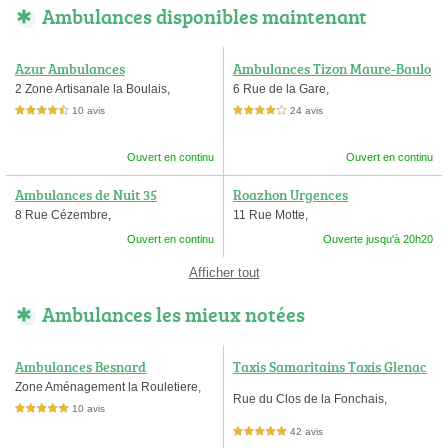
Ambulances disponibles maintenant
Azur Ambulances
Ambulances Tizon Maure-Baulo
n
2 Zone Artisanale la Boulais,
6 Rue de la Gare,
10 avis
24 avis
4,5 étoiles sur 5
4,0 étoiles sur 5
Ouvert en continu
Ouvert en continu
Ambulances de Nuit 35
Roazhon Urgences
8 Rue Cézembre,
11 Rue Motte,
Ouvert en continu
Ouverte jusqu'à 20h20
Afficher tout
Ambulances les mieux notées
Ambulances Besnard
Taxis Samaritains Taxis Glenac
ois Taxis Cournonnais Nord&Via
Zone Aménagement la Rouletiere,
Rue du Clos de la Fonchais,
Transport
10 avis
5,0 étoiles sur 5
42 avis
5,0 étoiles sur 5