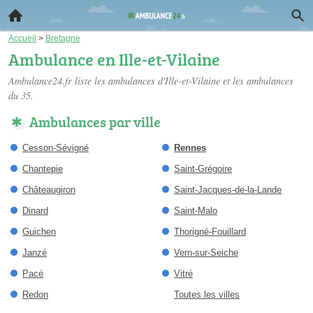
Accueil
>
Bretagne
Ambulance en Ille-et-Vilaine
Ambulance24.fr liste les
ambulances d'Ille-et-Vilaine
et les ambulances
du 35.
Ambulances par ville
Cesson-Sévigné
Rennes
Chantepie
Saint-Grégoire
Châteaugiron
Saint-Jacques-de-la-Lande
Dinard
Saint-Malo
Guichen
Thorigné-Fouillard
Janzé
Vern-sur-Seiche
Pacé
Vitré
Redon
Toutes les villes