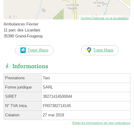
Corriger l’adresse ou la localisation
Ambulances Fevrier
11 parc des Lizardais
35390 Grand-Fougeray
Trajet Waze
Trajet Maps
Informations
Prestations
Taxi
Forme juridique
SARL
SIRET
38271414500044
N° TVA Intra.
FR07382714145
Création
27 mai 2019
Éditer les informations de mon ambulance