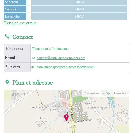
Vendredi
24h/24
Samedi
24h/24
Dimanche
24h/24
Signaler une erreur
Contact
Téléphone
Téléphoner à l'ambulance
Email
contactⓐambulances-fevrier.com
Site web
ambulancespompesfunebresfevrier.com
Plan et adresse
© contributeurs OpenStreetMap