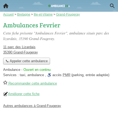
Accueil
>
Bretagne
>
Ille-et-Vilaine
>
Grand-Fougeray
Ambulances Fevrier
Cette fiche présente "Ambulances Fevrier", ambulance située
parc des
lizardais
, 35390 Grand-Fougeray.
11 parc des Lizardais
35390 Grand-Fougeray
📞 Appeler cette ambulance
Ambulance
-
Ouvert en continu
Services :
taxi
,
ambulance
,
accès
PMR
(parking, entrée adaptée)
Recommander cette ambulance
Améliorer cette fiche
Autres ambulances à Grand-Fougeray