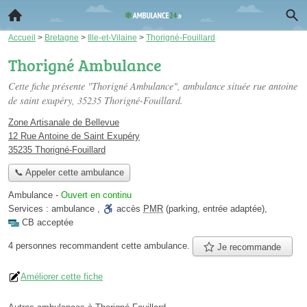
Accueil
>
Bretagne
>
Ille-et-Vilaine
>
Thorigné-Fouillard
Thorigné Ambulance
Cette fiche présente "Thorigné Ambulance", ambulance située
rue antoine
de saint exupéry
, 35235 Thorigné-Fouillard.
Zone Artisanale de Bellevue
12 Rue Antoine de Saint Exupéry
35235 Thorigné-Fouillard
📞 Appeler cette ambulance
Ambulance
-
Ouvert en continu
Services :
ambulance
,
accès
PMR
(parking, entrée adaptée)
,
CB acceptée
4 personnes
recommandent
cette ambulance.
Je recommande
Améliorer cette fiche