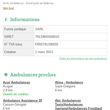
Arrêt ZA Bellevue - Rond-point de Bellevue
Voir tout
Informations
Forme juridique
SARL
SIRET
79133655500010
N° TVA Intra.
FR55791336555
Création
1 mars 2013
Éditer les informations de mon ambulance
Ambulances proches
Azur Ambulances
Alma - Ambulance
Acigné
Saint-Grégoire
2.8 km
6 km
Ouvert en continu
Ambulance Assistance 35
Abc Ambulances
Cesson-Sévigné
Taxis/Ambulances
6 km
Sevigne/Ambulances Fouillard