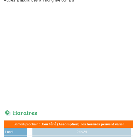
Autres ambulances à Thorigné-Fouillard
Horaires
Samedi prochain :
Jour férié (Assomption), les horaires peuvent varier
Lundi
24h/24