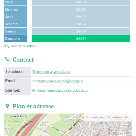
Mardi
24h/24
Mercredi
24h/24
Jeudi
24h/24
Vendredi
24h/24
Samedi
24h/24
Dimanche
24h/24
Signaler une erreur
Contact
Téléphone
Téléphoner à l'ambulance
Email
thorigne.ambulanceⓐorange.fr
Site web
thorigneambulance.site-solocal.com
Plan et adresse
© contributeurs OpenStreetMap