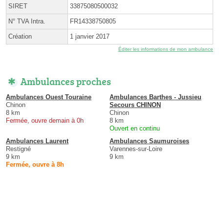
SIRET
33875080500032
N° TVA Intra.
FR14338750805
Création
1 janvier 2017
Éditer les informations de mon ambulance
Ambulances proches
Ambulances Ouest Touraine
Ambulances Barthes - Jussieu
Chinon
Secours CHINON
8 km
Chinon
Fermée, ouvre demain à 0h
8 km
Ouvert en continu
Ambulances Laurent
Ambulances Saumuroises
Restigné
Varennes-sur-Loire
9 km
9 km
Fermée, ouvre à 8h