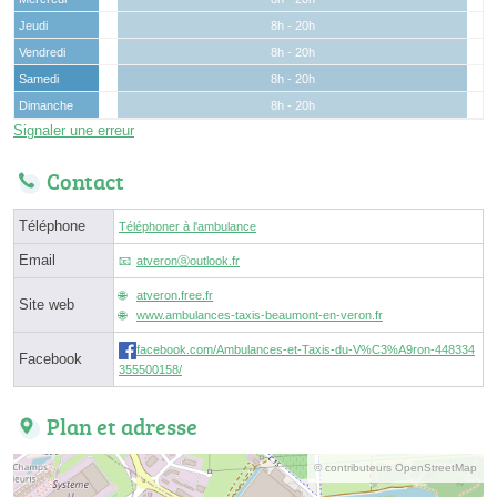
Jeudi
8h - 20h
Vendredi
8h - 20h
Samedi
8h - 20h
Dimanche
8h - 20h
Signaler une erreur
Contact
Téléphone
Téléphoner à l'ambulance
Email
atveronⓐoutlook.fr
atveron.free.fr
Site web
www.ambulances-taxis-beaumont-en-veron.fr
facebook.com/Ambulances-et-Taxis-du-V%C3%A9ron-448334
Facebook
355500158/
Plan et adresse
© contributeurs OpenStreetMap