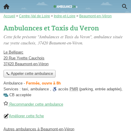
Accueil
>
Centre-Val de Loire
>
Indre-et-Loire
>
Beaumont-en-Véron
Ambulances et Taxis du Veron
Cette fiche présente "Ambulances et Taxis du Veron", ambulance située
rue yvette cauchois
, 37420 Beaumont-en-Véron.
Le Belliparc
20 Rue Yvette Cauchois
37420 Beaumont-en-Véron
📞 Appeler cette ambulance
Ambulance
-
Fermée, ouvre à 8h
Services :
taxi
,
ambulance
,
accès
PMR
(parking, entrée adaptée)
,
CB acceptée
Recommander cette ambulance
Améliorer cette fiche
Autres ambulances à Beaumont-en-Véron