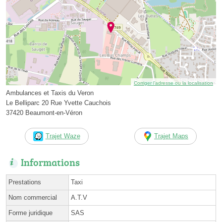
Corriger l’adresse ou la localisation
Ambulances et Taxis du Veron
Le Belliparc 20 Rue Yvette Cauchois
37420 Beaumont-en-Véron
Trajet Waze
Trajet Maps
Informations
Prestations
Taxi
Nom commercial
A.T.V
Forme juridique
SAS