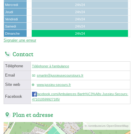
Mercredi
24h/24
Jeudi
24h/24
Vendredi
24h/24
Samedi
24h/24
Dimanche
24h/24
Signaler une erreur
Contact
Téléphone
Téléphoner à l'ambulance
Email
smartinⓐjussieusecourstours.fr
Site web
www.jussieu-secours.fr
facebook.com/Ambulances-Barth%C3%A8s-Jussieu-Secours-
Facebook
471010599927185/
Plan et adresse
© contributeurs OpenStreetMap