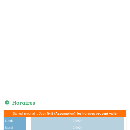
Horaires
Samedi prochain :
Jour férié (Assomption), les horaires peuvent varier
Lundi
24h/24
Mardi
24h/24