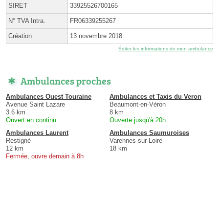
SIRET
33925526700165
N° TVA Intra.
FR06339255267
Création
13 novembre 2018
Éditer les informations de mon ambulance
Ambulances proches
Ambulances Ouest Touraine
Ambulances et Taxis du Veron
Avenue Saint Lazare
Beaumont-en-Véron
3.6 km
8 km
Ouvert en continu
Ouverte jusqu'à 20h
Ambulances Laurent
Ambulances Saumuroises
Restigné
Varennes-sur-Loire
12 km
18 km
Fermée, ouvre demain à 8h