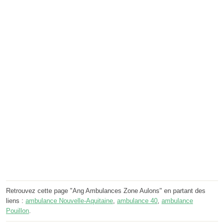
Retrouvez cette page "Ang Ambulances Zone Aulons" en partant des
liens :
ambulance Nouvelle-Aquitaine
,
ambulance 40
,
ambulance
Pouillon
.