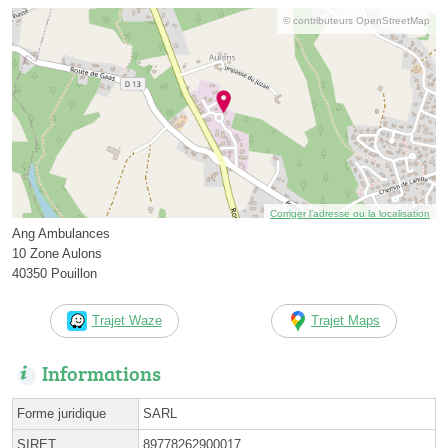
© contributeurs OpenStreetMap
Corriger l’adresse ou la localisation
Ang Ambulances
10 Zone Aulons
40350 Pouillon
Trajet Waze
Trajet Maps
Informations
Forme juridique
SARL
SIRET
89778262900017