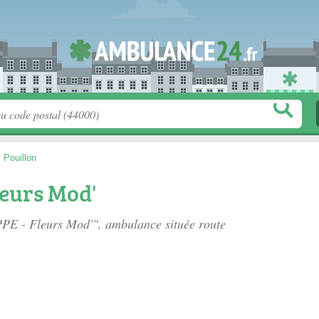
>
Pouillon
leurs Mod'
IPPE - Fleurs Mod'", ambulance située
route