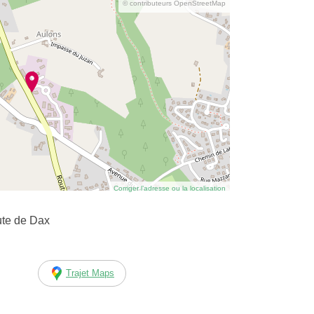
© contributeurs OpenStreetMap
Corriger l’adresse ou la localisation
ute de Dax
Trajet Maps