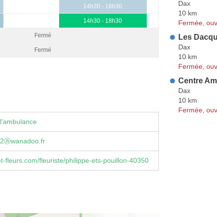
Dax
14h30 - 18h30
10 km
14h30 - 18h30
Fermée, ouv
Fermé
Les Dacqu
Dax
Fermé
10 km
Fermée, ouv
Centre Am
Dax
10 km
Fermée, ouv
 l'ambulance
pe2ⓐwanadoo.fr
et-fleurs.com/fleuriste/philippe-ets-pouillon-40350