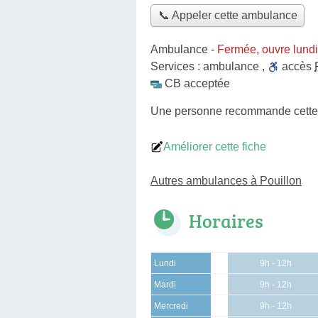
📞 Appeler cette ambulance
Ambulance
-
Fermée, ouvre lund
Services :
ambulance
,
accès
CB acceptée
Une personne
recommande
cett
Améliorer cette fiche
Autres ambulances à Pouillon
Horaires
Lundi
9h - 12h
Mardi
9h - 12h
Mercredi
9h - 12h