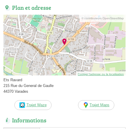
Plan et adresse
© contributeurs OpenStreetMap
Corriger l’adresse ou la localisation
Ets Ravard
215 Rue du General de Gaulle
44370 Varades
Trajet Waze
Trajet Maps
Informations