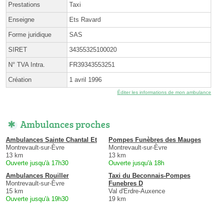
Prestations
Taxi
Enseigne
Ets Ravard
Forme juridique
SAS
SIRET
34355325100020
N° TVA Intra.
FR39343553251
Création
1 avril 1996
Éditer les informations de mon ambulance
Ambulances proches
Ambulances Sainte Chantal Et
Pompes Funèbres des Mauges
Montrevault-sur-Èvre
Montrevault-sur-Èvre
13 km
13 km
Ouverte jusqu'à 17h30
Ouverte jusqu'à 18h
Ambulances Rouiller
Taxi du Beconnais-Pompes
Montrevault-sur-Èvre
Funebres D
15 km
Val d'Erdre-Auxence
Ouverte jusqu'à 19h30
19 km