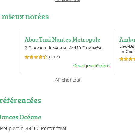
 mieux notées
Abac Taxi Nantes Metropole
Ambul
Lieu-Dit
2 Rue de la Jumelière,
44470 Carquefou
de-Cout
12 avis
4,5 étoiles sur 5
4,5 étoiles 
Ouvert jusqu'à minuit
Afficher tout
référencées
lances Océane
 Peupleraie, 44160 Pontchâteau