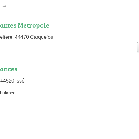
nce
Nantes Metropole
elière, 44470 Carquefou
ances
 44520 Issé
bulance