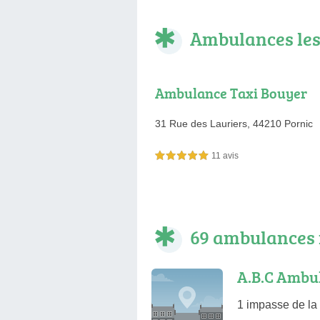
Ambulances les
Ambulance Taxi Bouyer
31 Rue des Lauriers,
44210 Pornic
11 avis
5,0 étoiles sur 5
69 ambulances 
A.B.C Ambu
1 impasse de la