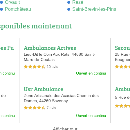
Orvault
Rezé
Pontchâteau
Saint-Brevin-les-Pins
sponibles maintenant
es Fu
Ambulances Actives
Secou
Lieu-Dit le Coin Aux Rats,
44680 Saint-
25 Rue 
Mars-de-Coutais
Bougue
10 avis
4,5 étoiles sur 5
4,5 étoiles 
n continu
Ouvert en continu
Usr Ambulance
Ambul
-de-
Zone Artisanale des Acacias Chemin des
5 Rue d
Dames,
44260 Savenay
3,5 étoiles 
7 avis
4,5 étoiles sur 5
n continu
Ouvert en continu
Afficher tout