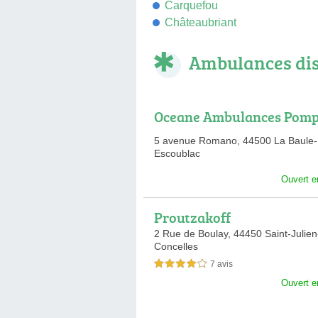
Carquefou
Châteaubriant
Ambulances di
Oceane Ambulances Pomp
nebres Oceane
5 avenue Romano,
44500 La Baule-
Escoublac
Ouvert e
Proutzakoff
2 Rue de Boulay,
44450 Saint-Julien
Concelles
7 avis
4,0 étoiles sur 5
Ouvert e