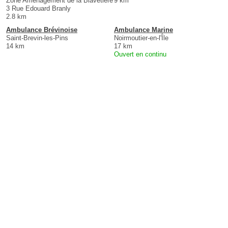
Zone Aménagement de la Blavetière
9 km
3 Rue Edouard Branly
2.8 km
Ambulance Brévinoise
Ambulance Marine
Saint-Brevin-les-Pins
Noirmoutier-en-l'Île
14 km
17 km
Ouvert en continu