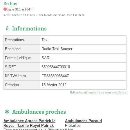
En bus
Ligne 315, à 264 m
Arrêt Théâtre St Gilles - 3ter Route de Saint Pere En Retz
Informations
Prestations
Taxi
Enseigne
Radio-Taxi Bouyer
Forme juridique
SARL
SIRET
53995844700010
N° TVA Intra.
FR88539958447
Création
15 février 2012
Éditer les informations de mon ambulance
Ambulances proches
Ambulance Agreee Patrick le
Ambulances Pacaud
Ruyet - Taxi le Ruyet Patrick
Préfailles