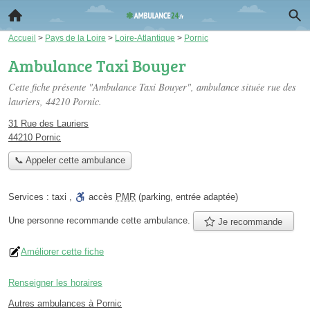
Accueil
>
Pays de la Loire
>
Loire-Atlantique
>
Pornic
Ambulance Taxi Bouyer
Cette fiche présente "Ambulance Taxi Bouyer", ambulance située
rue des
lauriers
, 44210 Pornic.
31 Rue des Lauriers
44210 Pornic
📞 Appeler cette ambulance
Services :
taxi
,
accès
PMR
(parking, entrée adaptée)
Une personne
recommande
cette ambulance.
Je recommande
Améliorer cette fiche
Renseigner les horaires
Autres ambulances à Pornic