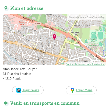
Plan et adresse
© contributeurs OpenStreetMap
Corriger l’adresse ou la localisation
Ambulance Taxi Bouyer
31 Rue des Lauriers
44210 Pornic
Trajet Waze
Trajet Maps
Venir en transports en commun