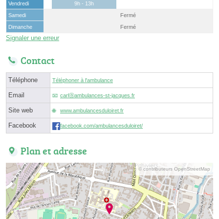
Vendredi
9h - 13h
Samedi
Fermé
Dimanche
Fermé
Signaler une erreur
Contact
Téléphone
Téléphoner à l'ambulance
Email
carlⓐambulances-st-jacques.fr
Site web
www.ambulancesduloiret.fr
Facebook
facebook.com/ambulancesduloiret/
Plan et adresse
© contributeurs OpenStreetMap