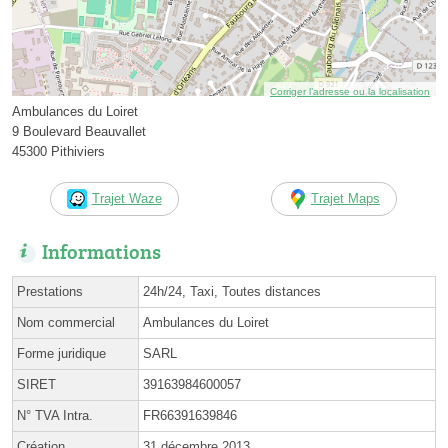
Corriger l’adresse ou la localisation
Ambulances du Loiret
9 Boulevard Beauvallet
45300 Pithiviers
Trajet Waze
Trajet Maps
Informations
Prestations
24h/24, Taxi, Toutes distances
Nom commercial
Ambulances du Loiret
Forme juridique
SARL
SIRET
39163984600057
N° TVA Intra.
FR66391639846
Création
31 décembre 2013