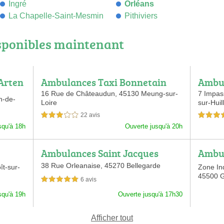
Ingré
Orléans
La Chapelle-Saint-Mesmin
Pithiviers
sponibles maintenant
 Arten
Ambulances Taxi Bonnetain
Ambul
16 Rue de Châteaudun,
45130 Meung-sur-
7 Impas
n-de-
Loire
sur-Huil
22 avis
3,0 étoiles sur 5
3,5 étoiles 
squ'à 18h
Ouverte jusqu'à 20h
Ambulances Saint Jacques
Ambul
38 Rue Orleanaise,
45270 Bellegarde
ît-sur-
Zone Ind
45500 G
6 avis
5,0 étoiles sur 5
squ'à 19h
Ouverte jusqu'à 17h30
Afficher tout