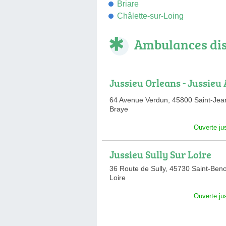
Briare
Châlette-sur-Loing
Ambulances di
Jussieu Orleans - Jussieu
ay - Jussieu Chateauneuf
64 Avenue Verdun,
45800 Saint-Jea
Braye
Ouverte ju
Jussieu Sully Sur Loire
36 Route de Sully,
45730 Saint-Beno
Loire
Ouverte ju