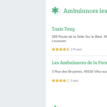
Ambulances les
Taxis Tony
289 Route de la Selle Sur le Bied,
4
Louzouer
176 avis
4,5 étoiles sur 5
Les Ambulances de la For
3 Rue des Bruyeres,
45530 Vitry-au
5 avis
4,0 étoiles sur 5