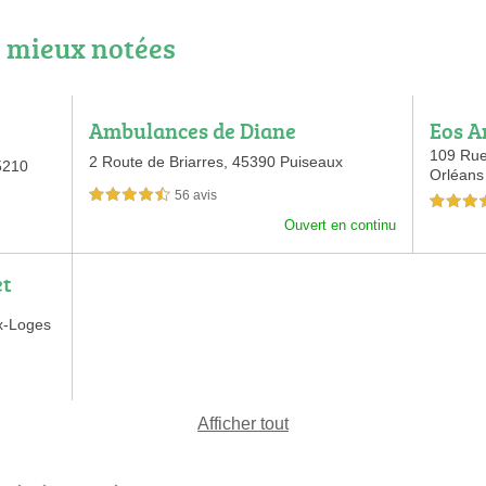
 mieux notées
Ambulances de Diane
Eos A
109 Rue
2 Route de Briarres,
45390 Puiseaux
5210
Orléans
56 avis
4,5 étoiles sur 5
4,5 étoiles 
Ouvert en continu
et
x-Loges
Afficher tout