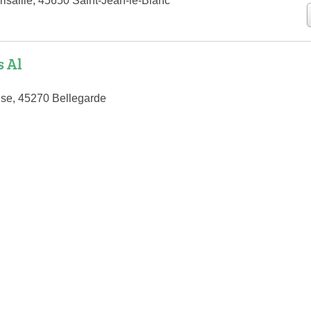
isaille, 45650 Saint-Jean-le-Blanc
 Al
se, 45270 Bellegarde