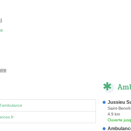
)
ce
ire
Amb
Jussieu Su
 l'ambulance
Saint-Benoît
4.9 km
nces.fr
Ouverte jus
Ambulance