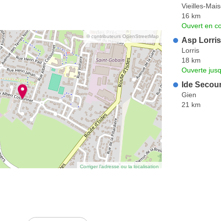
Vieilles-Mai
16 km
Ouvert en co
© contributeurs OpenStreetMap
Asp Lorris
Lorris
18 km
Ouverte jus
Ide Secou
Gien
21 km
Corriger l’adresse ou la localisation