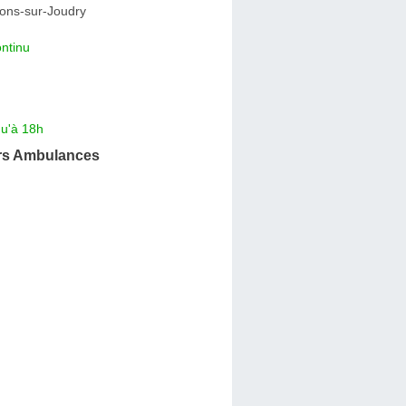
sons-sur-Joudry
ntinu
qu'à 18h
rs Ambulances