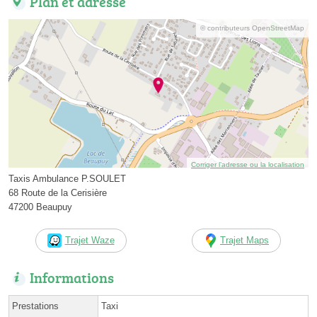
Plan et adresse
© contributeurs OpenStreetMap
Corriger l’adresse ou la localisation
Taxis Ambulance P.SOULET
68 Route de la Cerisière
47200 Beaupuy
Trajet Waze
Trajet Maps
Informations
Prestations
Taxi