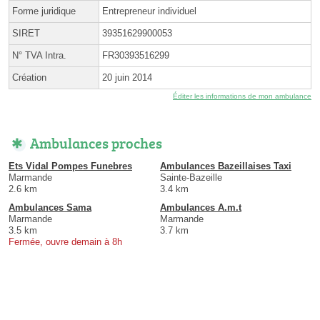
Forme juridique
Entrepreneur individuel
SIRET
39351629900053
N° TVA Intra.
FR30393516299
Création
20 juin 2014
Éditer les informations de mon ambulance
Ambulances proches
Ets Vidal Pompes Funebres
Ambulances Bazeillaises Taxi
Marmande
Sainte-Bazeille
2.6 km
3.4 km
Ambulances Sama
Ambulances A.m.t
Marmande
Marmande
3.5 km
3.7 km
Fermée, ouvre demain à 8h