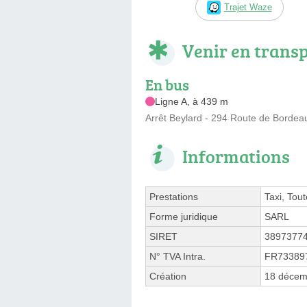
Trajet Waze
Venir en trans
En bus
Ligne A, à 439 m
Arrêt Beylard - 294 Route de Bordea
Informations
Prestations
Taxi, Tou
Forme juridique
SARL
SIRET
3897377
N° TVA Intra.
FR73389
Création
18 décem