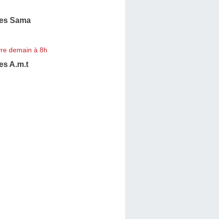
es Sama
re demain à 8h
s A.m.t