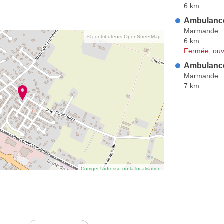
6 km
Ambulanc
Marmande
© contributeurs OpenStreetMap
6 km
Fermée, ouv
Ambulance
Marmande
7 km
Corriger l’adresse ou la localisation