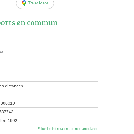
Trajet Maps
ports en commun
ux
tes distances
4300010
737743
bre 1992
Éditer les informations de mon ambulance