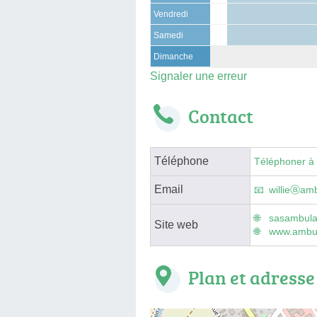
Vendredi
Samedi
Dimanche
Signaler une erreur
Contact
Téléphone
Téléphoner à
Email
willieⓐam
sasambulan
Site web
www.ambul
Plan et adresse