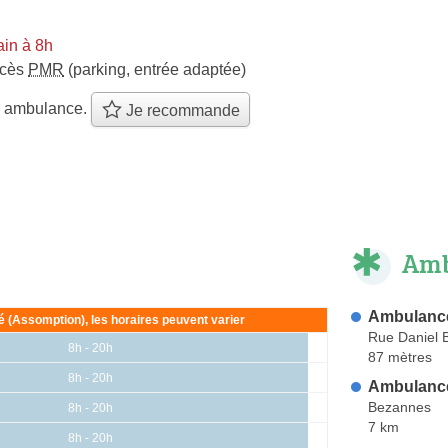
in à 8h
ccès
PMR
(parking, entrée adaptée)
e ambulance.
Je recommande
Amb
Ambulanc
ié (Assomption), les horaires peuvent varier
Rue Daniel 
8h - 20h
87 mètres
8h - 20h
Ambulance
Bezannes
8h - 20h
7 km
8h - 20h