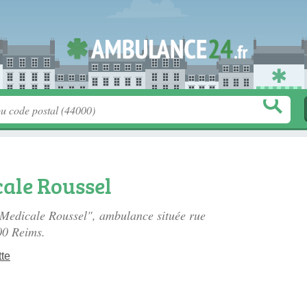
cale Roussel
e Medicale Roussel", ambulance située
rue
00 Reims.
tte