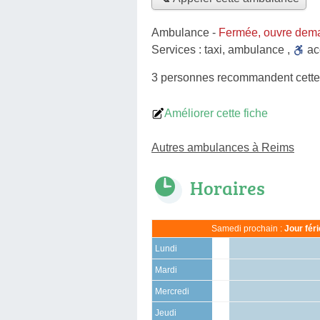
Ambulance
-
Fermée, ouvre dema
Services :
taxi
,
ambulance
,
a
3 personnes
recommandent
cett
Améliorer cette fiche
Autres ambulances à Reims
Horaires
Samedi prochain :
Jour fér
Lundi
Mardi
Mercredi
Jeudi