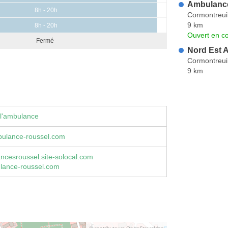
Ambulances
8h - 20h
Cormontreui
9 km
8h - 20h
Ouvert en co
Fermé
Nord Est 
Cormontreui
9 km
 l'ambulance
bulance-roussel.com
cesroussel.site-solocal.com
ance-roussel.com