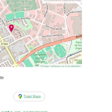
© contributeurs OpenStreetMap
Corriger l’adresse ou la localisation
tte
Trajet Maps