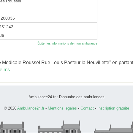
es Roussel
4200036
951242
986
Éditer les informations de mon ambulance
 Medicale Roussel Rue Louis Pasteur la Neuvillette" en partant
eims
.
Ambulance24.fr : l'annuaire des ambulances
© 2026
Ambulance24.fr
-
Mentions légales
-
Contact
-
Inscription gratuite