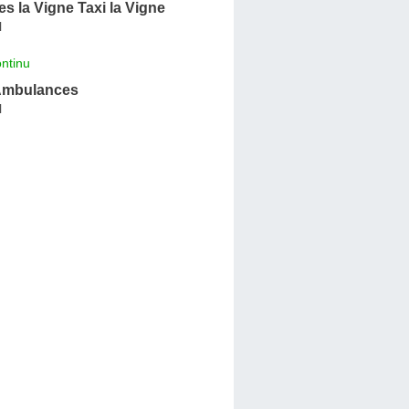
 la Vigne Taxi la Vigne
l
ntinu
Ambulances
l