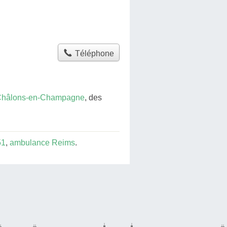
Téléphone
Châlons-en-Champagne
, des
51
,
ambulance Reims
.