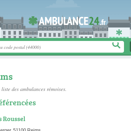
ims
 liste des
ambulances rémoises
.
éférencées
 Roussel
erger, 51100 Reims