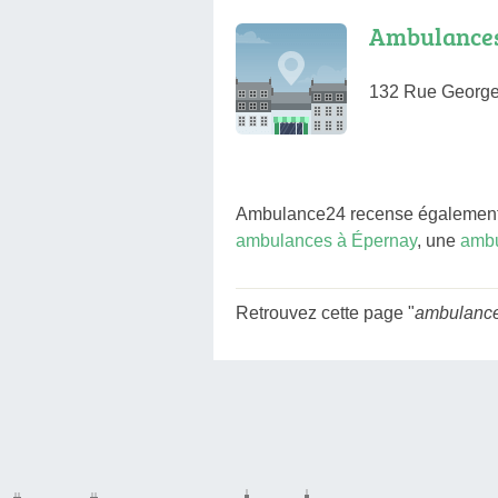
Ambulances
132 Rue George
Ambulance24 recense également 
ambulances à Épernay
, une
ambu
Retrouvez cette page "
ambulanc