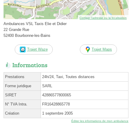
Corriger l’adresse ou la localisation
Ambulances VSL Taxis Elie et Didier
22 Grande Rue
52400 Bourbonne-les-Bains
Trajet Waze
Trajet Maps
Informations
Prestations
24h/24, Taxi, Toutes distances
Forme juridique
SARL
SIRET
42886577800065
N° TVA Intra.
FR16428865778
Création
1 septembre 2005
Éditer les informations de mon ambulance