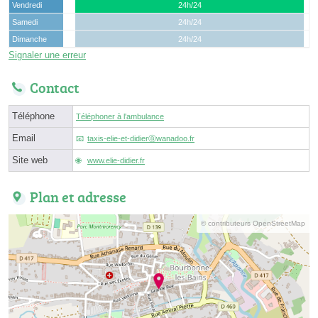
Vendredi
24h/24
Samedi
24h/24
Dimanche
24h/24
Signaler une erreur
Contact
Téléphone
Téléphoner à l'ambulance
Email
taxis-elie-et-didierⓐwanadoo.fr
Site web
www.elie-didier.fr
Plan et adresse
© contributeurs OpenStreetMap